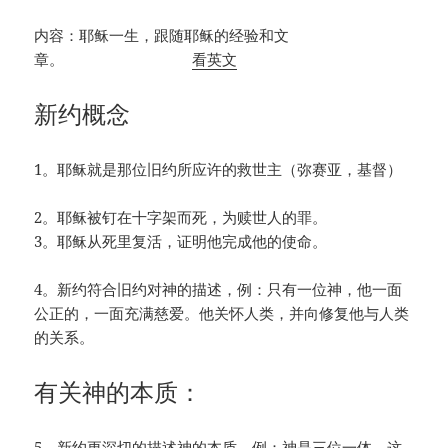
内容：耶稣一生，跟随耶稣的经验和文
章。
看英文
新约概念
1。耶稣就是那位旧约所应许的救世主（弥赛亚，基督）
2。耶稣被钉在十字架而死，为赎世人的罪。
3。耶稣从死里复活，证明他完成他的使命。
4。新约符合旧约对神的描述，例：只有一位神，他一面
公正的，一面充满慈爱。他关怀人类，并向修复他与人类
的关系。
有关神的本质：
5。新约更深切的描述神的本质，例：神是三位一体，这