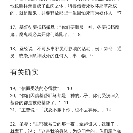
他也照样亲自成了血肉之体，特要借着死败坏那掌死权
的，就是魔鬼，并要释放那些一生因怕死而为奴仆人。“7
17。基督徒要抵挡撒旦：”你们要顺服 神。务要抵挡魔
鬼，魔鬼就必离开你们逃跑了。“ 8
18。圣经说，不可从事邪灵可影响的活动，例：算命，通
灵，或崇拜除神以外的任何人，事，物。9
有关确实
19。”信而受洗的必得救”。 10
20。“你们因信基督耶稣都是 神的儿子。你们受洗归入
基督的都是披戴基督了。‘ 11
21。”主曾说：「我总不撇下你，也不丢弃你。」12
22。圣餐：“主耶稣被卖的那一夜，拿起饼来，祝谢了，
就擘开，说：「这是我的身体，为你们舍的，你们应当如