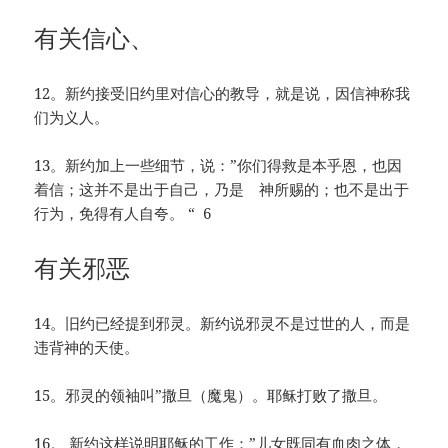
有关信心、
12。新约接受旧约里对信心的教导，就是说，因信神称我
们为义人。
13。新约加上一些细节，说：”你们得救是本乎恩，也因
着信；这并不是出于自己，乃是 神所赐的；也不是出于
行为，免得有人自夸。 “ 6
有关邪恶
14。旧约已经提到邪灵。新约说邪灵不是过世的人，而是
违背神的天使。
15。邪灵的领袖叫”撒旦（魔鬼）。耶稣打败了撒旦。
16。 新约这样说明耶稣的工作：”儿女既同有血肉之体，