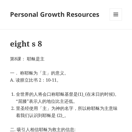
Personal Growth Resources
MENU
AND
WIDGETS
eight s 8
第8课： 耶稣是主
一． 称耶稣为「主」的意义。
A. 读腓立比书 2：10-11。
全世界的人将会口称耶稣基督是(1)
_
(在末日的时候)。
“屈膝”表示人的地位比主还低。
里圣经使用「主」为神的名字，所以称耶稣为主意味
着我们认识到耶稣是 (2)
_
。
二. 吸引人相信耶稣为救主的信息: