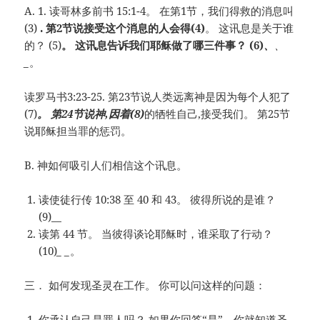
A. 1. 读哥林多前书 15:1-4。 在第1节，我们得救的消息叫
(3)
. 第2节说接受这个消息的人会得(4)
。 这讯息是关于谁
的？ (5)
。 这讯息告诉我们耶稣做了哪三件事？ (6)
、
、
_
。
读罗马书3:23-25. 第23节说人类远离神是因为每个人犯了
(7)
。 第24节说神,因着(8)
的牺牲自己,接受我们。 第25节
说耶稣担当罪的惩罚。
B. 神如何吸引人们相信这个讯息。
读使徒行传 10:38 至 40 和 43。 彼得所说的是谁？
(9)
__
读第 44 节。 当彼得谈论耶稣时，谁采取了行动？
(10)
_ _
。
三． 如何发现圣灵在工作。 你可以问这样的问题：
你承认自己是罪人吗？ 如果你回答“是”，你就知道圣