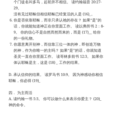
个门徒名叫多马，起初并不相信。 读约翰福音 20:27-
29。
没有见过耶稣但相信耶稣已经复活的人是 (16)
_
。
你是否依靠耶稣，而非只承认祂的存在？ 如果“是”的
话，你就能知道神正在你里面工作。 读以弗所书 2：8-
9。 你的信心不是自然而然而来的，而是 (17)
__
给你
的一份礼物。
你愿意离开别神，而信靠三位一体的神，即创造万物
的神，作为你唯一的主吗？ 如果“是”的话，你就知道
圣灵一直在你里面工作。 读哥林多前书 12:3。 如果你
体认耶稣是主，这是 (18)
_
工作的结果。
D. 承认信仰的结果。 读罗马书 10:9。 因为神感动你相信
耶稣，你必得 (19)
_
四． 为主而活
A. 读约翰一书 5:3。 你可以做什么来表示你爱主？ (20)
_
神的命令。