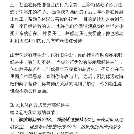
注：甚至在你改变自己的行为之前，上帝就拯救了你并接
受了你本来的样子。 当你成为祂的孩子后，神不断在你身
上作工，帮助你逐渐改善你的行为。 目的是让别人看到你
是一个已经得救的人。 也许他们会透过观察你的生活来接
受上帝的存在。 神爱我们，并感动我们去爱他，神也感动
我们透过我们的行为方式表达这份爱。
由于你既有新生命，也有旧生命，你的行为有时会显示耶
稣是主，有时则不是。 当你的行为没有显示耶稣是主时，
你仍然是基督徒，但你是个不顺服的基督徒。 圣灵会在你
里面产生罪恶感，直到你悔改为止。 之后，因为你透过悔
改归向了基督，你与神的关系就得到了加强，你的新生命
也会不断变得更强。
B. 以具体的方式表示耶稣是主。
检查您将承诺做的事情：
1。 读彼得前书 2:13。 我会透过服从 (21)
_
来表明耶稣是
我的主。 但是参阅使徒行传 5:29。 如果政府和神的命令
有冲突，顺从神不顺从人是应当的。