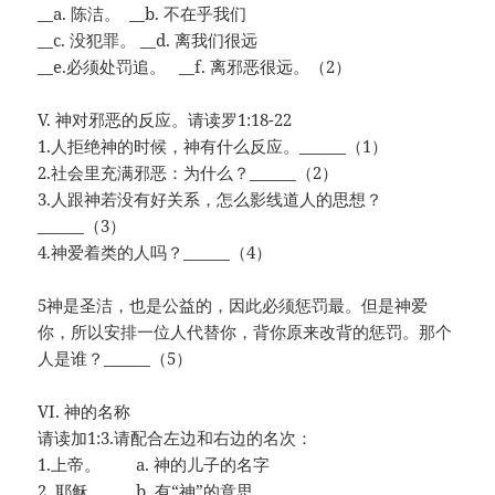
__a. 陈洁。 __b. 不在乎我们
__c. 没犯罪。 __d. 离我们很远
__e.必须处罚追。 __f. 离邪恶很远。（2）
V. 神对邪恶的反应。请读罗1:18-22
1.人拒绝神的时候，神有什么反应。______（1）
2.社会里充满邪恶：为什么？______（2）
3.人跟神若没有好关系，怎么影线道人的思想？
______（3）
4.神爱着类的人吗？______（4）
5神是圣洁，也是公益的，因此必须惩罚最。但是神爱
你，所以安排一位人代替你，背你原来改背的惩罚。那个
人是谁？______（5）
VI. 神的名称
请读加1:3.请配合左边和右边的名次：
1.上帝。 a. 神的儿子的名字
2. 耶稣。 b. 有“神”的意思