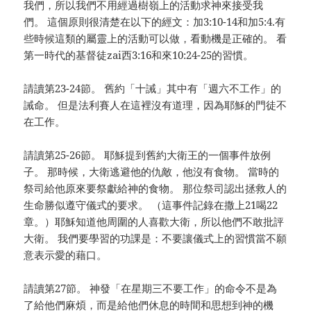
我們，所以我們不用經過樹嶺上的活動求神來接受我
們。 這個原則很清楚在以下的經文：加3:10-14和加5:4.有
些時候這類的屬靈上的活動可以做，看動機是正確的。 看
第一時代的基督徒zai西3:16和來10:24-25的習慣。
請讀第23-24節。 舊約「十誡」其中有「週六不工作」的
誡命。 但是法利賽人在這裡沒有道理，因為耶穌的門徒不
在工作。
請讀第25-26節。 耶穌提到舊約大衛王的一個事件放例
子。 那時候，大衛逃避他的仇敵，他沒有食物。 當時的
祭司給他原來要祭獻給神的食物。 那位祭司認出拯救人的
生命勝似遵守儀式的要求。 （這事件記錄在撒上21喝22
章。）耶穌知道他周圍的人喜歡大衛，所以他們不敢批評
大衛。 我們要學習的功課是：不要讓儀式上的習慣當不願
意表示愛的藉口。
請讀第27節。 神發「在星期三不要工作」的命令不是為
了給他們麻煩，而是給他們休息的時間和思想到神的機