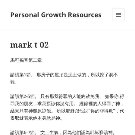
Personal Growth Resources
MENU
AND
WIDGETS
mark t 02
馬可福音第二章
請讀第1節。 那房子的屋頂是泥土做的，所以挖了洞不
難。
請讀第2-5節。 只有那我得罪的人能夠赦免我。 如果你·得
罪我的朋友，求我原諒你沒有用。 經節裡的人得罪了神，
結果只有神能原諒他。 所以耶穌跟他說“你的罪得赦”，代
表耶穌表示他本身就是神。
請讀第6-7節。 文士生氣，因為他們認為耶穌褻瀆神。