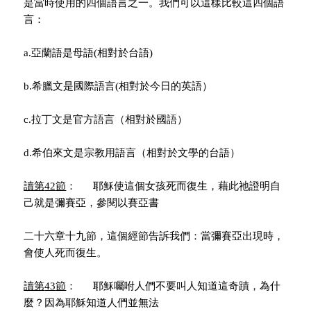
是當時使用的四個語言之一。我們可以這樣比較這四個語
言：
a.亞蘭語是母語(相對於台語)
b.希臘文是國際語言(相對於今日的英語）
c.拉丁文是官方語言（相對於國語）
d.希伯來文是宗教用語言（相對於文學的台語）
讀第
42
節
： 耶穌使這個女孩死而復生，藉此祂證明自
己就是彌賽亞，參閱以賽亞書
二十六章十九節，這個經節告訴我們：當彌賽亞出現時，
會使人死而復生。
讀第
43
節
： 耶穌囑咐人們不要叫人知道這奇蹟，為什
麼？因為耶穌知道人們並無法