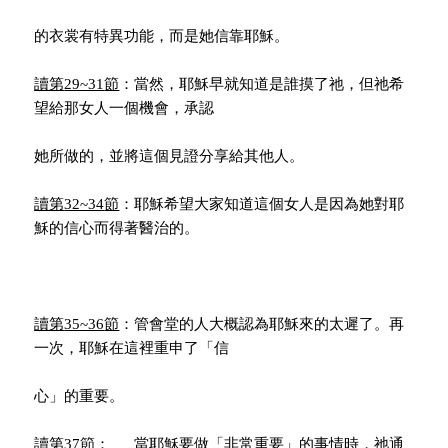
的衣裳有特異功能，而是她信靠耶穌。
讀第
29~31
節
：當然，耶穌早就知道是誰摸了祂，但祂希
望給那女人一個機會，承認
她所做的，並將這個見證分享給其他人。
讀第
32~34
節
：耶穌希望大家知道這個女人是因為她對耶
穌的信心而得著醫治的。
讀第
35~36
節
：管會堂的人大概認為耶穌來的太遲了。再
一次，耶穌在這裡重申了「信
心」的重要。
讀第
37
節
： 當耶穌要做「非常重要」的事情時，祂通