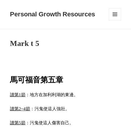
Personal Growth Resources
MENU
AND
WIDGETS
Mark t 5
馬可福音第五章
讀第
1
節
：地方在加利利湖的東邊。
讀第
2~4
節
：污鬼使這人強壯。
讀第
5
節
：污鬼使這人傷害自己。