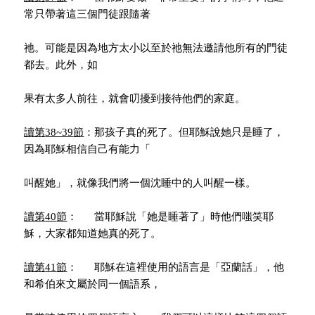
常只帶著這三個門徒跟隨著
祂。可能是因為地方太小以至於祂無法邀請他所有的門徒
都去。此外，如
果有太多人前往，就會叨擾到接待他們的家庭。
讀第
38~39
節
：那孩子真的死了。但耶穌說她只是睡了，
因為耶穌相信自己有能力「
叫醒她」，就像我們將一個沈睡中的人叫醒一樣。
讀第
40
節
： 當耶穌說「她是睡著了」時他們嗤笑耶
穌，大家都知道她真的死了。
讀第
41
節
： 耶穌在這裡使用的語言是「亞蘭話」，他
和希伯來文屬於同一個語系，