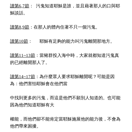
讀第
6,7
節
： 污鬼知道耶穌是誰，並且藉著那人的口與耶
穌談話。
讀第
8,9
節
：在那人的體內住著不只一個污鬼。
讀第
10
節
： 耶穌有足夠的能力叫污鬼離開那地方。
讀第
11~13
節
：當豬群投入海中時，大家就都知道污鬼真
的已經離開那人了。
讀第
14~17
節
：為什麼眾人要求耶穌離開呢？可能是因
為：他們害怕耶穌會在他們當
中找到更多的污鬼，而這是他們不願別人知道的。也可能
因為他們知道耶穌有大
權能，而他們卻不能肯定當耶穌施展他的能力後，不會為
他們帶來困擾。