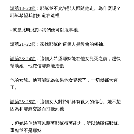
讀第
18~20
節
：耶穌並不允許那人跟隨他走。為什麼呢？
耶穌希望我們知道在這裡
~就是此時此刻~我們便可以服事祂。
讀第
21~22
節
：來找耶穌的這個人是教會的領袖。
讀第
23~24
節
：這個人希望耶穌能在他女兒死之前，趕快
幫助她，他確信耶穌能治癒
他的女兒。他可能認為如果他女兒死了，一切就都太遲
了。
讀第
25~28
節
：這個女人對於耶穌有很大的信心。她不想
因為和耶穌交談而打擾到祂
，但她確信她可以藉著耶穌得著能力，所以她碰觸耶穌。
重點並不是耶穌