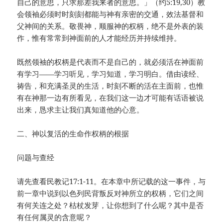
自己的意思，只求那差我来者的意思。」（约5:19,30）教
会领袖必须时时刻刻都能与神有亲密的交通，效法基督和
父神间的关系。敬畏神，顺服神的权柄，绝不是外表的装
作，惟有常常到神面前的人才能经历并持续维持。
既然领袖的权柄是代表而不是自己的，就必须活在神面前
有学习——学习听见，学习知道，学习明白。借由读经、
祷告，和充满圣灵的生活，时刻不断的活在主面前，也惟
有在神那一边有所看见，在我们这一边才可能有话语被说
出来，恳求主让我们真知道他的心意。
二、神以复活的生命作权柄的根据
问题与查经
请先查看民教记17:1-11。在本章中所记载的这一事件，与
前一章中说到以色列民背叛反对神所立的权柄，它们之间
有何关连之处？枯杖发芽，让你想到了什么呢？其中是否
有任何属灵的含意呢？