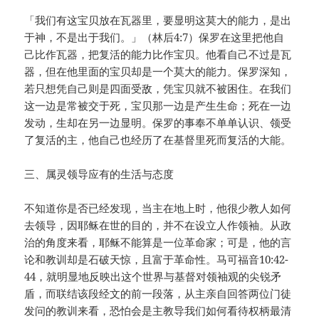
「我们有这宝贝放在瓦器里，要显明这莫大的能力，是出
于神，不是出于我们。」（林后4:7）保罗在这里把他自
己比作瓦器，把复活的能力比作宝贝。他看自己不过是瓦
器，但在他里面的宝贝却是一个莫大的能力。保罗深知，
若只想凭自己则是四面受敌，凭宝贝就不被困住。在我们
这一边是常被交于死，宝贝那一边是产生生命；死在一边
发动，生却在另一边显明。保罗的事奉不单单认识、领受
了复活的主，他自己也经历了在基督里死而复活的大能。
三、属灵领导应有的生活与态度
不知道你是否已经发现，当主在地上时，他很少教人如何
去领导，因耶稣在世的目的，并不在设立人作领袖。从政
治的角度来看，耶稣不能算是一位革命家；可是，他的言
论和教训却是石破天惊，且富于革命性。马可福音10:42-
44，就明显地反映出这个世界与基督对领袖观的尖锐矛
盾，而联结该段经文的前一段落，从主亲自回答两位门徒
发问的教训来看，恐怕会是主教导我们如何看待权柄最清