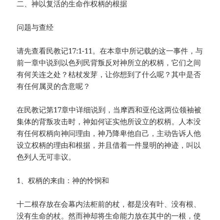
二、神以复活的生命作权柄的根据
问题与查经
请先查看民教记17:1-11。在本章中所记载的这一事件，与
前一章中说到以色列民背叛反对神所立的权柄，它们之间
有何关连之处？枯杖发芽，让你想到了什么呢？其中是否
有任何属灵的含意呢？
在民教记第17章中详细说到，当摩西和亚伦这两位领袖被
集体的背叛攻击时，神如何证实他所设立的权柄。人本没
有任何权柄向神问理由，神乃降卑他自己，主动告诉人他
设立权柄的理由和根据，并且借着一件显明的神迹，叫以
色列人无可非议。
1、权柄的来由：神的怜悯和
十二根存放在会幕内法柜前的杖，都是没有叶、没有根、
没有生命的杖。然而神却将生命能力放在其中的一根，使