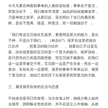
今天凡要在神面前事奉的人都应该知道，事奉在于复活，
而复活在于 。我们都非常清楚，如此的枯杖能够发芽，
乃是神使之发芽。从那日起，亚伦明白了自己的属灵权
柄，是在于恩典、拣选，和复活，而一切都源自于 。
「我们有这宝贝放在瓦器里，要显明这莫大的能力，是出
于神，不是出于我们。」（林后4:7）保罗在这里把他自
己比作 ，把复活的能力比作 。他看自己不过是瓦
器，但在他里面的宝贝却是一个莫大的能力。保罗深知，
若只想凭自己则是四面受敌，凭宝贝就不被困住。在我们
这一边是常被交于死，宝贝那一边是产生生命；死在一边
发动，生却在另一边显明。保罗的事奉不单单认识、领受
了复活的主，他自己也经历了在基督里死而复活的大能。
三、属灵领导应有的生活与态度
不知道你是否已经发现，当主在地上时，他很少教人如何
去领导，因耶稣在世的目的，并不在设立人作领袖。从政