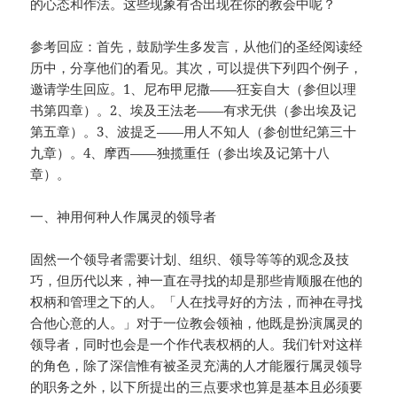
的心态和作法。这些现象有否出现在你的教会中呢？
参考回应：首先，鼓励学生多发言，从他们的圣经阅读经
历中，分享他们的看见。其次，可以提供下列四个例子，
邀请学生回应。1、尼布甲尼撒——狂妄自大（参但以理
书第四章）。2、埃及王法老——有求无供（参出埃及记
第五章）。3、波提乏——用人不知人（参创世纪第三十
九章）。4、摩西——独揽重任（参出埃及记第十八
章）。
一、神用何种人作属灵的领导者
固然一个领导者需要计划、组织、领导等等的观念及技
巧，但历代以来，神一直在寻找的却是那些肯顺服在他的
权柄和管理之下的人。「人在找寻好的方法，而神在寻找
合他心意的人。」对于一位教会领袖，他既是扮演属灵的
领导者，同时也会是一个作代表权柄的人。我们针对这样
的角色，除了深信惟有被圣灵充满的人才能履行属灵领导
的职务之外，以下所提出的三点要求也算是基本且必须要