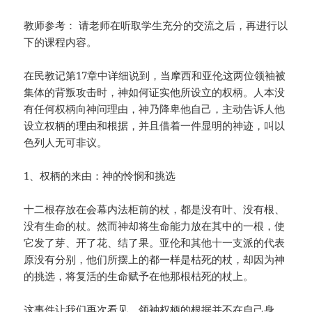
教师参考： 请老师在听取学生充分的交流之后，再进行以
下的课程内容。
在民教记第17章中详细说到，当摩西和亚伦这两位领袖被
集体的背叛攻击时，神如何证实他所设立的权柄。人本没
有任何权柄向神问理由，神乃降卑他自己，主动告诉人他
设立权柄的理由和根据，并且借着一件显明的神迹，叫以
色列人无可非议。
1、权柄的来由：神的怜悯和挑选
十二根存放在会幕内法柜前的杖，都是没有叶、没有根、
没有生命的杖。然而神却将生命能力放在其中的一根，使
它发了芽、开了花、结了果。亚伦和其他十一支派的代表
原没有分别，他们所摆上的都一样是枯死的杖，却因为神
的挑选，将复活的生命赋予在他那根枯死的杖上。
这事件让我们再次看见，领袖权柄的根据并不在自己身