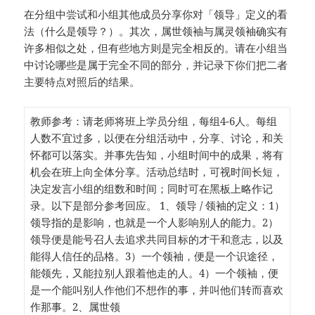
在分组中尝试和小组其他成员分享你对「领导」定义的看
法（什么是领导？）。其次，属世领袖与属灵领袖确实有
许多相似之处，但有些地方则是完全相反的。请在小组当
中讨论哪些是属于完全不同的部分，并记录下你们把二者
主要特点对照后的结果。
教师参考：请老师将班上学员分组，每组4-6人。每组
人数不宜过多，以便在分组活动中，分享、讨论，和关
怀都可以落实。并事先告知，小组时间中的成果，将有
机会在班上向全体分享。活动总结时，可视时间长短，
决定发言小组的组数和时间；同时可在黑板上略作记
录。以下是部分参考回应。 1、领导 / 领袖的定义：1）
领导指的是影响，也就是一个人影响别人的能力。2）
领导便是能号召人去追求共同目标的才干和意志，以及
能得人信任的品格。3）一个领袖，便是一个识途径，
能领先，又能拉别人跟着他走的人。4）一个领袖，便
是一个能叫别人作他们不想作的事，并叫他们转而喜欢
作那事。2、属世领