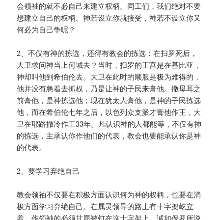
会领袖的就不必自己来建立权柄。同工们，我们绝对不要
想建立自己的权柄。神若设立你就接受，神若不设立你又
何必为自己争呢？
2、不仅有神的拣选，还得有教会的拣选：在扫罗死后，
大卫求问神当上何城去？当时，扫罗的王宫是在基比亚，
神却叫他到希伯伦去。大卫在此时的顺服是极为难得的，
他并没有急着去抓权，乃是让神的子民来膏他。撒母耳之
前膏他，是神拣选他；现在犹太人膏他，是神的子民拣选
他，而在希伯伦七年之后，以色列众支派才膏他作王，大
卫在耶路撒冷作王33年。凡认识神的人都能等，不仅有神
的拣选，主承认你作他们的代表，教会也要能承认你是神
的代表。
2、要学习弃绝自己
教会领袖不仅要在积极方面认识何为神的权柄，也要在消
极方面学习弃绝自己。在属灵领导的路上有十字架屹立
着，作领袖的必须甘愿被钉在这十字架上。诚如保罗所说