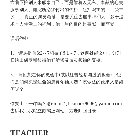
靠着压抑别人来服事自己，而是靠着以无私、奉献的心去
服事别人。如此所必须付出的代价，包括喝主的 、受主
的 。真正的属灵领袖，是要关注去服事神和人，多于追
求个人生活上的福利，他一生的目的是奉献 而享受 。
课后作业
1、 请从提前3:2～7和彼前5:1～7，这两处经文中，分别
归纳出保罗和彼得他们所谈及属灵领袖的资格。
2、 请回想在你的教会中(或以往曾经参与过的教会)，他
们是如何决定适合的属灵领袖人选？该做法的效果又是如
何呢？
你要上下一课吗？请email到
Learner9696@yahoo.com
告诉我，我就立刻驾上网站。方老师
回目录
TEACHER