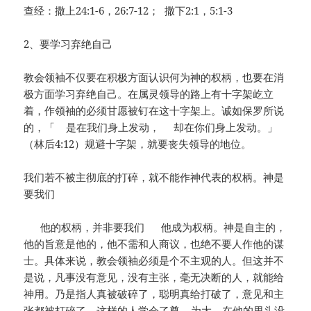
查经：撒上24:1-6，26:7-12； 撒下2:1，5:1-3
2、要学习弃绝自己
教会领袖不仅要在积极方面认识何为神的权柄，也要在消
极方面学习弃绝自己。在属灵领导的路上有十字架屹立
着，作领袖的必须甘愿被钉在这十字架上。诚如保罗所说
的，「 是在我们身上发动， 却在你们身上发动。」
（林后4:12）规避十字架，就要丧失领导的地位。
我们若不被主彻底的打碎，就不能作神代表的权柄。神是
要我们
他的权柄，并非要我们 他成为权柄。神是自主的，
他的旨意是他的，他不需和人商议，也绝不要人作他的谋
士。具体来说，教会领袖必须是个不主观的人。但这并不
是说，凡事没有意见，没有主张，毫无决断的人，就能给
神用。乃是指人真被破碎了，聪明真给打破了，意见和主
张都被打碎了。这样的人学会了尊 为大，在他的里头没