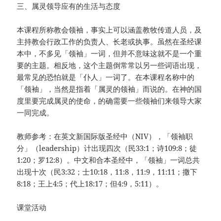
三、属灵领导应有的生活与态度
本课程所称教会领袖，事实上可以涵盖教牧传道人员，及
主持教会行政工作的负责人、长老或执事。虽然在圣经课
本中，不多见「领袖」一词，但并不意味这就不是一个重
要的主题。相反地，这个主题倒常常以另一些词语出现，
最常见的恐怕就是「仆人」一词了。在本课程名称中的
「领袖」，当然是指着「属灵的领袖」而说的。在神的国
度里要完成属灵的使命，的确需要一些领袖们来领导大家
一同完成。
教师参考：在英文新国际版圣经中（NIV），「领袖职
分」（leadership）计出现四次（民33:1；诗109:8；徒
1:20；罗12:8）。中文和合本圣经中，「领袖」一词总共
出现十次（民3:32；士10:18，11:8，11:9，11:11；撒下
8:18；王上4:5；代上18:17；但4:9，5:11）。
课堂活动