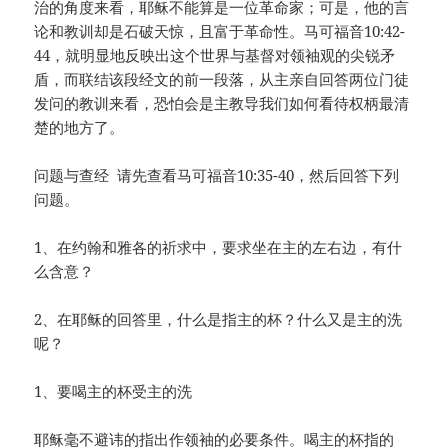
治的角度来看，耶稣不能算是一位革命家；可是，他的言
论和教训却是石破天惊，且富于革命性。马可福音10:42-
44，就明显地反映出这个世界与基督对领袖观的尖锐矛
盾，而联结该段经文的前一段落，从主亲自回答两位门徒
发问的教训来看，恐怕会是主教导我们如何看待权柄最清
楚的地方了。
问题与查经 请先查看马可福音10:35-40，然后回答下列
问题。
1、在约翰和雅各的祈求中，要求坐在主的左右边，有什
么含意？
2、在耶稣的回答里，什么是指主的杯？什么又是主的洗
呢？
1、要喝主的杯受主的洗
耶稣毫不避讳的指出作领袖的必要条件。喝主的杯指的