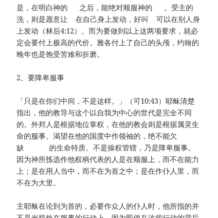
是，在明白神的 之后，能绝对顺服神的 。受主的
洗，则是愿意让 在自己身上发动，好叫 可以在别人身
上发动（林后4:12）。而为要做到以上这两项要求，就必
定会要付上极高的代价。雅各付上了自己的头颅，约翰的
晚年也是饱受苦难和折磨。
2、要降卑服事
「只是在你们中间，不是这样。」（可10:43）耶稣清楚
指出，他的教导与这个以自我为中心的世代是完全不同
的。外邦人是根据地位掌权，在他的教会则是根据属灵生
命的服事。渴望在他的国度中作领袖的，绝不能欠
缺 的生命特质。不是操权管辖，乃是降卑服事。
因为神所拣选作他权柄代表的人是在顺服上，而不在能力
上；是在用人当中，而不在为首之中；是在作仆人里，而
不在为大里。
主耶稣在论到为首的，必要作众人的仆人时，他所指的并
不是光指外在服事的行动上，因为即使在这些行动的背后