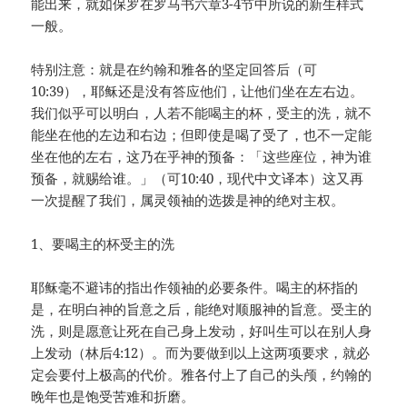
能出来，就如保罗在罗马书六章3-4节中所说的新生样式
一般。
特别注意：就是在约翰和雅各的坚定回答后（可
10:39），耶稣还是没有答应他们，让他们坐在左右边。
我们似乎可以明白，人若不能喝主的杯，受主的洗，就不
能坐在他的左边和右边；但即使是喝了受了，也不一定能
坐在他的左右，这乃在乎神的预备：「这些座位，神为谁
预备，就赐给谁。」（可10:40，现代中文译本）这又再
一次提醒了我们，属灵领袖的选拨是神的绝对主权。
1、要喝主的杯受主的洗
耶稣毫不避讳的指出作领袖的必要条件。喝主的杯指的
是，在明白神的旨意之后，能绝对顺服神的旨意。受主的
洗，则是愿意让死在自己身上发动，好叫生可以在别人身
上发动（林后4:12）。而为要做到以上这两项要求，就必
定会要付上极高的代价。雅各付上了自己的头颅，约翰的
晚年也是饱受苦难和折磨。