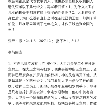
教会领袖虽是代表权柄的人，他也必须是服从权柄的人，
请先查考以下几处经文，再试着回答：1、为什么大卫在
几次的机会中都没有取下扫罗的性命呢？2、大卫在扫罗
身亡后，为什么没有直赴当时在基比亚的王宫，却到了希
伯伦，且在那里等候了七年之久，才作了以色列全国的
王？
查经：撒上24:1-6，26:7-12； 撒下2:1，5:1-3
参与回应：
1、不自己建立权柄：在旧约中，大卫乃是第二个被神设
立的王。在大卫之前有扫罗，他也是被神所设立的王；然
而神已经废弃在扫罗身上的权柄，神的灵也离开了他。从
撒母耳记上的两处经文，我们看到大卫虽然受了神的膏
抹，被神设立为王，但他仍然多年服在扫罗的手下，即使
是只有割掉扫罗的衣襟，拿走水瓶和枪，他心中仍有自
责。大卫是一个能顺服权柄的人，他从没有破坏扫罗的权
柄，他等候神来建立他的权柄。权柄既是神设立的，作教