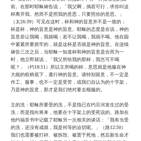
前。在那时耶稣祷告说，「我父啊，倘若可行，求你叫这
杯离开我。然而不是照我的意思，只要照你的意思。」
（太26:39）可见在这时，杯和神的旨意并不是一致的；
杯是杯，神的旨意是神的旨意。耶稣的态度是在说，神的
旨意若让我喝，我就喝；若不让我喝，我就不喝。他在园
中紧紧所要抓牢的，就是这杯是否就是神的旨意。在连续
祷告三次之后，当耶稣一知道杯和神的旨意是合而为一
时，他立即就说，「我父所给我的那杯，我岂可不喝
呢？」（约18:11）所以主所喝的杯，意思就是他服在神
大能的权柄底下，遵行神的旨意。请特别留意，不一定是
作工、服事，也不一定是受苦，或我们自认为的十字架，
乃是神的旨意，那才是我们绝对要去顺服的。
主的洗：耶稣所要受的洗，不是指已在约旦河发生过的受
洗；而是指向将来，他要在十字架上的受死说的。路加在
他约福音书中记载了耶稣另一次相关的谈话：「我有当受
的洗，还没有成就，我是何等的迫切呢。」（路12:50）
我们也需要被打碎、被拆毁、被置于死地，然后新生命才