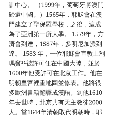
訓中心。 （1999年，葡萄牙將澳門
歸還中國。）1565年，耶穌會在澳
門建立了聖保羅學校，之後，這成
為了亞洲第一所大學。 1579年，方
濟會到達，1587年，多明尼加派到
達。 1583 年，一位耶穌會宣教士利
瑪竇¹¹被許可住在中國大陸，並於
1600年他受許可在北京工作。他在
明朝皇宮裡畫地圖並修表。他將很
多歐洲書籍翻譯成漢語。到他1610
年去世時，北京共有天主教徒2000
人。當1644年清朝取代明朝時，耶