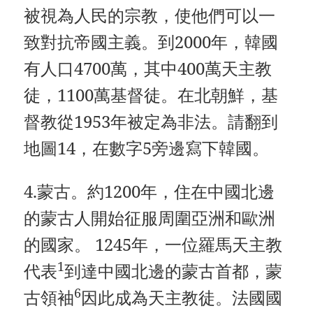
被視為人民​​的宗教，使他們可以一
致對抗帝國主義。到2000年，韓國
有人口4700萬，其中400萬天主教
徒，1100萬基督徒。在北朝鮮，基
督教從1953年被定為非法。請翻到
地圖14，在數字5旁邊寫下韓國。
4.蒙古。約1200年，住在中國北邊
的蒙古人開始征服周圍亞洲和歐洲
的國家。 1245年，一位羅馬天主教
1
代表
到達中國北邊的蒙古首都，蒙
6
古領袖
因此成為天主教徒。法國國