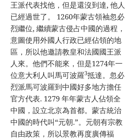
王派代表找他，但是還沒到達, 他人
已經過世了。 1260年蒙古領袖忽必
烈繼位, 繼續蒙古侵占中國的過程，
意圖使用外國人行政已經佔領的地
區，所以他邀請教皇和法國國王派
人來。他們不能來，但是1274年一
3
位意大利人叫馬可波羅
抵達。忽必
烈派馬可波羅到中國好多地方擔任
官方代表. 1279 年年蒙古人佔領全
中國，設立北京為首都。蒙古統治
中國的時代叫“元朝.”。元朝有宗教
自由政策，所以景教再度廣傳福