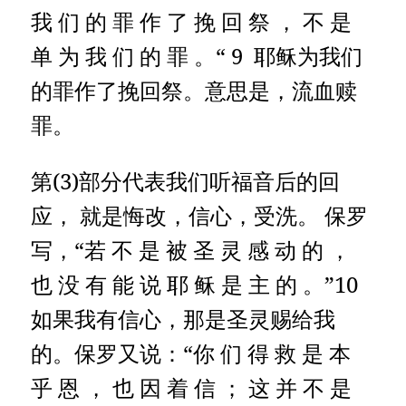
我 们 的 罪 作 了 挽 回 祭 ， 不 是
单 为 我 们 的 罪 。“ 9 耶稣为我们
的罪作了挽回祭。意思是，流血赎
罪。
第(3)部分代表我们听福音后的回
应， 就是悔改，信心，受洗。 保罗
写，“若 不 是 被 圣 灵 感 动 的 ，
也 没 有 能 说 耶 稣 是 主 的 。”10
如果我有信心，那是圣灵赐给我
的。保罗又说：“你 们 得 救 是 本
乎 恩 ， 也 因 着 信 ； 这 并 不 是