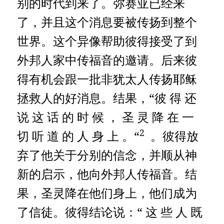
别的时代到来了。弥赛亚已经来
了，并且这个消息要被传扬到整个
世界。这个异像帮助彼得接受了到
外邦人家中传福音的邀请。后来彼
得有机会跟一批非犹太人传扬耶稣
拯救人的好消息。结果，“彼 得 还
说 这 话 的 时 候 ， 圣 灵 降 在 一
2
切 听 道 的 人 身 上 。“
。彼得放
弃了他关于分别的信念，并顺从神
新的启示，他向外邦人传福音。结
果，圣灵降在他们身上，他们成为
了信徒。彼得结论说：“ 这 些 人 既