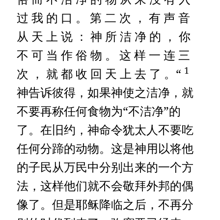
过 我 的 口 。
第 二 次 ， 有 声 音
从 天 上 说 ： 神 所 洁 净 的 ， 你
不 可 当 作 俗 物 。
这 样 一 连 三
1
次 ， 就 都 收 回 天 上 去 了 。“
神告诉彼得，如果神使之洁净，就
不要再称任何食物为“不洁净”的
了。在旧约，神命令犹太人不要吃
任何分蹄的动物。这是神用以将他
的子民从万民中分别出来的一个方
法，这样他们就不会敬拜外邦的偶
像了。但是耶稣降临之后，不再分