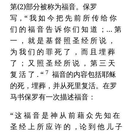
第(2)部分被称为福音。保罗
写，“ 我 如 今 把 先 前 所 传 给 你
们 的 福 音 告 诉 你 们 知 道 ；… 第
一 ， 就 是 基 督 照 圣 经 所 说 ，
为 我 们 的 罪 死 了 ，
而 且 埋 葬
了 ； 又 照 圣 经 所 说 ， 第 三 天
7
复 活 了 . “
福音的内容包括耶稣
的死，埋葬，并从死里复活。在罗
马书保罗有一次描述福音：
“
这 福 音 是 神 从 前 藉 众 先 知 在
圣 经 上 所 应 许 的 ，论 到 他 儿 子