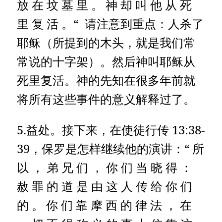
放 在 坟 墓 里 。
神 却 叫 他 从 死
里 复 活 。“ 请注意到重点：人杀了
耶稣（所提到的木头，就是我们常
常说的十字架）。然后神叫耶稣从
死里复活。神的先知在很多年前就
将所有这些事件的意义解释过了。
5.益处。接下来，在使徒行传 13:38-
39，保罗是怎样继续他的演讲：“
所
以 ， 弟 兄 们 ， 你 们 当 晓 得 ：
赦 罪 的 道 是 由 这 人 传 给 你 们
的 。
你 们 靠 摩 西 的 律 法 ， 在