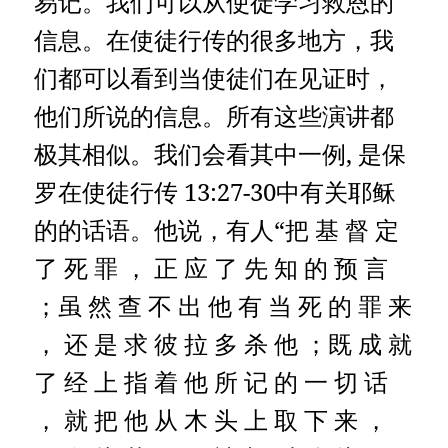
易记。我们可以从使徒学习救恩的
信息。在使徒行传的很多地方，我
们都可以看到当使徒们在见证时，
他们所说的信息。所有这些演讲都
极其相似。我们会看其中一例, 是保
罗在使徒行传 13:27-30中有关耶稣
的的话语。他说，有人“把 基 督 定
了 死 罪 ， 正 应 了 先 知 的 预 言
；虽 然 查 不 出 他 有 当 死 的 罪 来
， 还 是 求 彼 拉 多 杀 他 ；既 成 就
了 经 上 指 着 他 所 记 的 一 切 话
， 就 把 他 从 木 头 上 取 下 来 ，