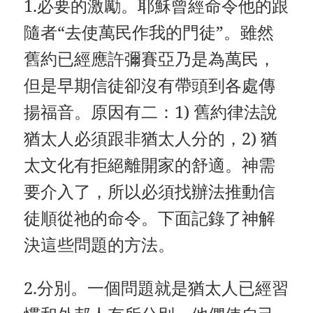
1.必要的激勵。耶穌曾經命令他的跟
隨者“去使萬民作我的門徒”。雖然
舊約已經應許彌賽亞乃是為萬民，
但是早期信徒卻沒有帶頭到各處傳
揚福音。原因有二：1) 舊約律法說
猶太人必須跟非猶太人分的，2) 猶
太文化有拒絕離開家的舒適。神需
要介入了，所以必須找辦法推動信
徒順從祂的命令。下面記錄了神解
決這些問題的方法。
2.分別。一個問題就是猶太人已經習