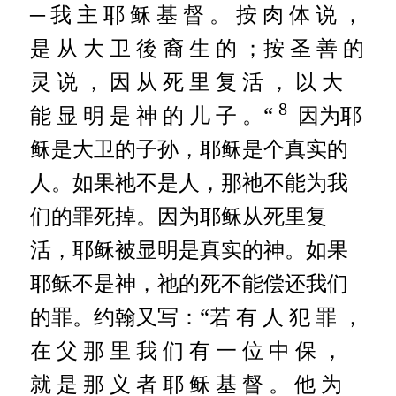
─ 我 主 耶 稣 基 督 。 按 肉 体 说 ，
是 从 大 卫 後 裔 生 的 ；按 圣 善 的
灵 说 ， 因 从 死 里 复 活 ， 以 大
8
能 显 明 是 神 的 儿 子 。“
因为耶
稣是大卫的子孙，耶稣是个真实的
人。如果祂不是人，那祂不能为我
们的罪死掉。因为耶稣从死里复
活，耶稣被显明是真实的神。如果
耶稣不是神，祂的死不能偿还我们
的罪。约翰又写：“若 有 人 犯 罪 ，
在 父 那 里 我 们 有 一 位 中 保 ，
就 是 那 义 者 耶 稣 基 督 。
他 为