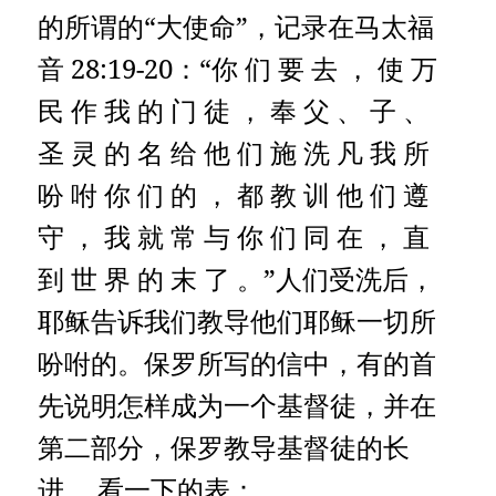
的所谓的“大使命”，记录在马太福
音 28:19-20：“你 们 要 去 ， 使 万
民 作 我 的 门 徒 ， 奉 父 、 子 、
圣 灵 的 名 给 他 们 施 洗 凡 我 所
吩 咐 你 们 的 ， 都 教 训 他 们 遵
守 ， 我 就 常 与 你 们 同 在 ， 直
到 世 界 的 末 了 。”人们受洗后，
耶稣告诉我们教导他们耶稣一切所
吩咐的。保罗所写的信中，有的首
先说明怎样成为一个基督徒，并在
第二部分，保罗教导基督徒的长
进。 看一下的表：