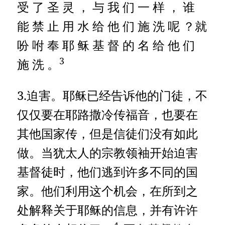
受 了 圣 灵 ， 与 我 们 一 样 ， 谁
能 禁 止 用 水 给 他 们 施 洗 呢 ？就
吩 咐 奉 耶 稣 基 督 的 名 给 他 们
3
施 洗 。
3.迫害。耶稣已经告诉他的门徒，不
仅仅要在耶路撒冷传福音，也要在
其他国家传，但是信徒们没有如此
做。当犹太人的宗教领袖开始迫害
基督徒时，他们逃到许多不同的国
家。他们利用这个机会，在所到之
处解释关于耶稣的信息，并有许许