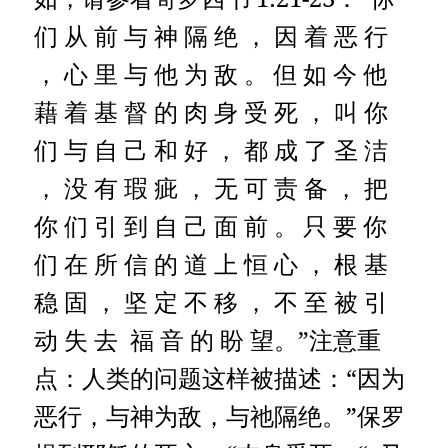
们 从 前 与 神 隔 绝 ， 因 着 恶 行
， 心 里 与 他 为 敌 。
但 如 今 他
藉 着 基 督 的 肉 身 受 死 ， 叫 你
们 与 自 己 和 好 ， 都 成 了 圣 洁
， 没 有 瑕 疵 ， 无 可 责 备 ， 把
你 们 引 到 自 己 面 前 。
只 要 你
们 在 所 信 的 道 上 恒 心 ， 根 基
稳 固 ， 坚 定 不 移 ， 不 至 被 引
动 失 去 福 音 的 盼 望。”注意重
点：人类的问题这样被描述：“因为
恶行，与神为敌，与祂隔绝。”保罗