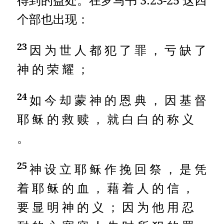
个部也出现：
23
因 为 世 人 都 犯 了 罪 ， 亏 缺 了
神 的 荣 耀 ；
24
如 今 却 蒙 神 的 恩 典 ， 因 基 督
耶 稣 的 救 赎 ， 就 白 白 的 称 义
。
25
神 设 立 耶 稣 作 挽 回 祭 ， 是 凭
着 耶 稣 的 血 ， 藉 着 人 的 信 ，
要 显 明 神 的 义 ； 因 为 他 用 忍