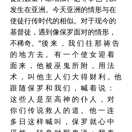
发生在亚洲。今天亚洲的情形与在
使徒行传时代的相似。对于现今的
基督徒，遇到像保罗面对的情形，
不稀奇。”後 来 ， 我 们 往 那 祷 告
的 地 方 去 。 有 一 个 使 女 迎 着
面 来 ， 他 被 巫 鬼 所 附 ， 用 法
术 ， 叫 他 主 人 们 大 得 财 利 。他
跟 随 保 罗 和 我 们 ， 喊 着 说 ：
这 些 人 是 至 高 神 的 仆 人 ， 对
你 们 传 说 救 人 的 道 。
他 一 连
多 日 这 样 喊 叫 ， 保 罗 就 心 中