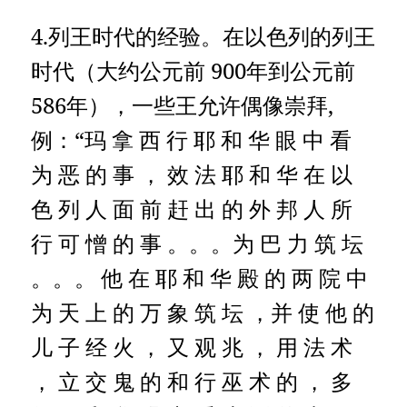
4.列王时代的经验。在以色列的列王
时代（大约公元前 900年到公元前
586年），一些王允许偶像崇拜,
例：“玛 拿 西 行 耶 和 华 眼 中 看
为 恶 的 事 ， 效 法 耶 和 华 在 以
色 列 人 面 前 赶 出 的 外 邦 人 所
行 可 憎 的 事 。。。为 巴 力 筑 坛
。。。
他 在 耶 和 华 殿 的 两 院 中
为 天 上 的 万 象 筑 坛 ，并 使 他 的
儿 子 经 火 ， 又 观 兆 ， 用 法 术
， 立 交 鬼 的 和 行 巫 术 的 ， 多