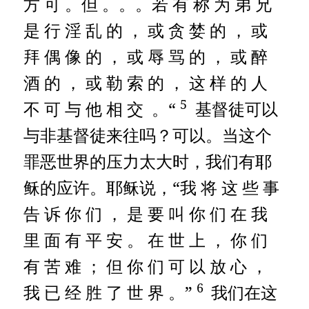
方 可 。但 。。。若 有 称 为 弟 兄
是 行 淫 乱 的 ， 或 贪 婪 的 ， 或
拜 偶 像 的 ， 或 辱 骂 的 ， 或 醉
酒 的 ， 或 勒 索 的 ， 这 样 的 人
5
不 可 与 他 相 交 。“
基督徒可以
与非基督徒来往吗？可以。当这个
罪恶世界的压力太大时，我们有耶
稣的应许。耶稣说，“我 将 这 些 事
告 诉 你 们 ， 是 要 叫 你 们 在 我
里 面 有 平 安 。 在 世 上 ， 你 们
有 苦 难 ； 但 你 们 可 以 放 心 ，
6
我 已 经 胜 了 世 界 。”
我们在这