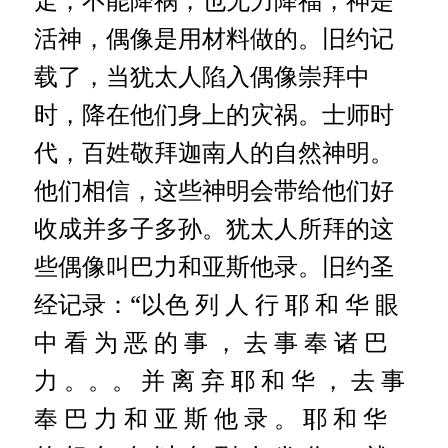
活神，偶像是用材料做的。旧约记
载了，当犹太人陷入偶像崇拜中
时，降在他们身上的灾祸。士师时
代，百姓敬拜迦南人的自然神明。
他们相信，这些神明会带给他们好
收成并多子多孙。犹太人所拜的这
些偶像叫巴力和亚斯他录。旧约圣
经记录：“以色 列 人 行 耶 和 华 眼
中 看 为 恶 的 事 ， 去 事 奉 诸 巴
力 。。。
并 离 弃 耶 和 华 ， 去 事
奉 巴 力 和 亚 斯 他 录 。
耶 和 华