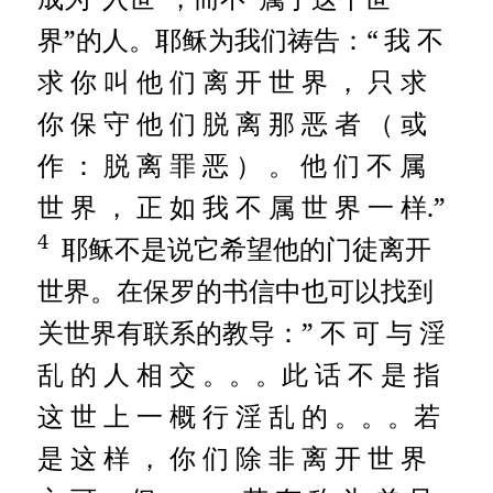
界”的人。耶稣为我们祷告：“
我 不
求 你 叫 他 们 离 开 世 界 ， 只 求
你 保 守 他 们 脱 离 那 恶 者 （ 或
作 ： 脱 离 罪 恶 ） 。
他 们 不 属
世 界 ， 正 如 我 不 属 世 界 一 样.”
4
耶稣不是说它希望他的门徒离开
世界。在保罗的书信中也可以找到
关世界有联系的教导：” 不 可 与 淫
乱 的 人 相 交 。。。此 话 不 是 指
这 世 上 一 概 行 淫 乱 的 。。。若
是 这 样 ， 你 们 除 非 离 开 世 界