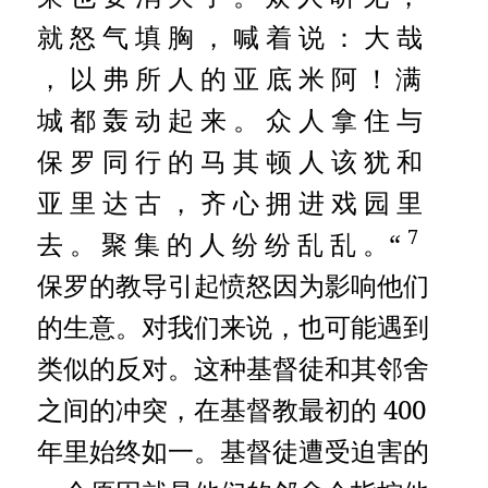
就 怒 气 填 胸 ， 喊 着 说 ： 大 哉
， 以 弗 所 人 的 亚 底 米 阿 ！
满
城 都 轰 动 起 来 。 众 人 拿 住 与
保 罗 同 行 的 马 其 顿 人 该 犹 和
亚 里 达 古 ， 齐 心 拥 进 戏 园 里
7
去 。
聚 集 的 人 纷 纷 乱 乱 。“
保罗的教导引起愤怒因为影响他们
的生意。对我们来说，也可能遇到
类似的反对。这种基督徒和其邻舍
之间的冲突，在基督教最初的 400
年里始终如一。基督徒遭受迫害的