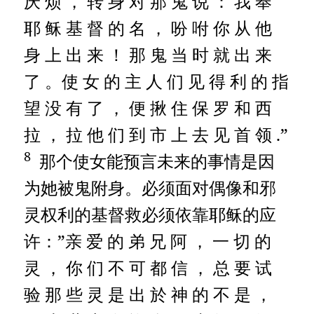
厌 烦 ， 转 身 对 那 鬼 说 ： 我 奉
耶 稣 基 督 的 名 ， 吩 咐 你 从 他
身 上 出 来 ！ 那 鬼 当 时 就 出 来
了 。使 女 的 主 人 们 见 得 利 的 指
望 没 有 了 ， 便 揪 住 保 罗 和 西
拉 ， 拉 他 们 到 市 上 去 见 首 领 .”
8
那个使女能预言未来的事情是因
为她被鬼附身。必须面对偶像和邪
灵权利的基督救必须依靠耶稣的应
许：”亲 爱 的 弟 兄 阿 ， 一 切 的
灵 ， 你 们 不 可 都 信 ， 总 要 试
验 那 些 灵 是 出 於 神 的 不 是 ，