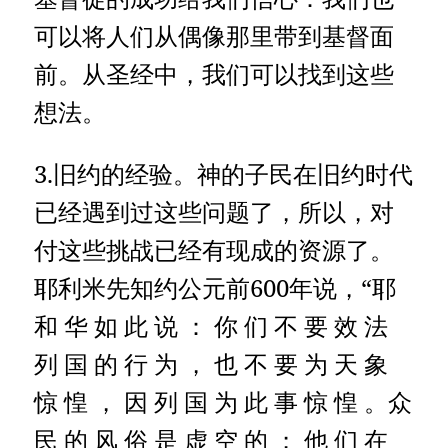
可以将人们从偶像那里带到基督面
前。从圣经中，我们可以找到这些
想法。
3.旧约的经验。神的子民在旧约时代
已经遇到过这些问题了，所以，对
付这些挑战已经有现成的资源了。
耶利米先知约公元前600年说，“耶
和 华 如 此 说 ： 你 们 不 要 效 法
列 国 的 行 为 ， 也 不 要 为 天 象
惊 惶 ， 因 列 国 为 此 事 惊 惶 。众
民 的 风 俗 是 虚 空 的 ； 他 们 在