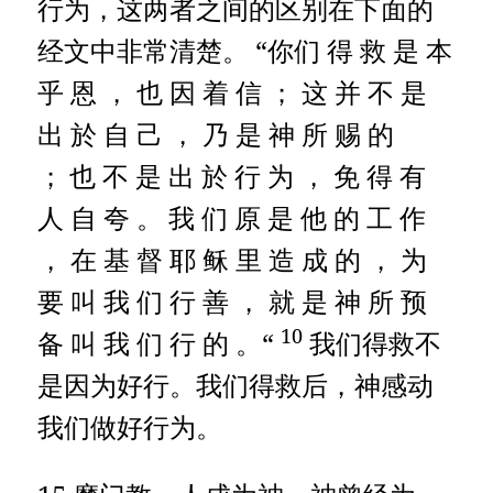
行为，这两者之间的区别在下面的
经文中非常清楚。 “你们 得 救 是 本
乎 恩 ， 也 因 着 信 ； 这 并 不 是
出 於 自 己 ， 乃 是 神 所 赐 的
；
也 不 是 出 於 行 为 ， 免 得 有
人 自 夸 。
我 们 原 是 他 的 工 作
， 在 基 督 耶 稣 里 造 成 的 ， 为
要 叫 我 们 行 善 ， 就 是 神 所 预
10
备 叫 我 们 行 的 。“
我们得救不
是因为好行。我们得救后，神感动
我们做好行为。