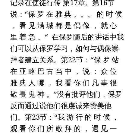
记录在使徒行传 第17章。第16节
说：“保 罗 在 雅 典 。。。 的 时 候
， 看 见 满 城 都 是 偶 像 ， 就 心
里 着 急 。“ 在保罗随后的讲话中我
们可以从保罗学习，如何与偶像崇
拜者建立关系。第22节：“保 罗 站
在 亚 略 巴 古 当 中 ， 说 ： 众 位
雅 典 人 哪 ， 我 看 你 们 凡 事 很
敬 畏 鬼 神 。”没有批评他们，保罗
反而通过说他们很虔诚来赞美他
们。第23节：“我 游 行 的 时 候 ，
观 看 你 们 所 敬 拜 的 ， 遇 见 一