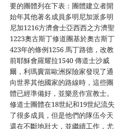
要的團體列在下表：團體建立者開
始年其他著名成員多明尼加派多明
尼加1216方濟會士亞西西之方濟聖
1223奧古斯丁修道團基於奧古斯丁
423年的條例1256 馬丁路德，改教
前耶穌會羅耀拉1540 傳道士沙威
爾，利瑪竇當歐洲探險家發現了通
向世界其他國家的路線時，這些團
體已經準備好，並樂意作宣教士。
修道士團體在18世紀和19世紀流失
了很多成員，但是他們的隊伍今天
還在不斷地壯大，並繼續工作，尤