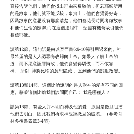
直接告訴他們，他們會找出理由來反駮他，但若耶稣所用
的是故事，他们就不能反駮，事實上，他們會覺得好奇，
因爲故事的意思没有那麽清楚，他們會花長時間考虑故事
和他们生命的關聯,而在這個過程中，聖靈有機會吸引他們
相信耶稣。
讀第12節。這句話是由以赛亜書6:9-10節引用過來的。神
最希望的是人人認罪悔改歸向上帝。如果人了解上帝的
道，而不愿意認罪悔改，他們會變得驕傲，而不依靠
神。 所以 神將比喻的意思隐藏， 直到他們的態度改變。
讀第13和14節。這個比喻說明的是人對神的愛有不同的回
應。藉著這個比喻我們該問問自己： 我是哪種人？
讀第15節。有些人并不明白神及他的愛，原因是撒旦阻擋
他們去明白。因此我們祈求神阻譊撒旦的破壞。（参考哥
林多後書四章3-4節）