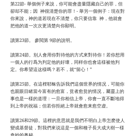
第22節- 舉個例子來說，你可能會盡量隱藏自己的罪，但
卻却不能；因 神很清楚你的罪！- 舉另一個例子：現在對
你來說，神的道若現在不清楚，你只要信靠 神，他就會
把他的道一次次更清楚向你顯明。
讀第23節。 參閲第 9節的說明。
讀第24節。别人會用你對待他的方式來對待你！若你想用
一個人的行爲为判定他的好壞，同样你也會這様被他判
定。你希望這这様嗎？若不，就“留心！”
讀第25節。在這梩耶稣告訴我們這個世界的情况，可能你
也親眼目睹當今富有的愈富，贫者愈贫的情况，屬靈上的
事也是一様的道理：一旦你相信上帝，你會一直不斷地得
到上帝的祝福；但若你拒絕上帝就會愈来愈空虚。
讀第26和29節。這梩的意思就是我們不明白上帝怎麽使人
變成基督徒，對我們來说這是一個和種子長大成大樹一様
奇妙的奥秘。