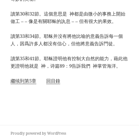
讀第30和32節。這個意思是 神都是由微小的事務上開始
做工 – – 像是有關耶稣的訙息 – – 但有很大的果效。
讀第33和34節。耶稣并没有將他比喻的意義告訴每一個
人，因爲許多人都没有信心，但他將意義告訴門徒。
讀第35和41節。耶稣證明他有控制大自然的能力，藉此他
更證明他就是 神，诗篇89：9告訴我們 神掌管海洋。
繼续到第5章
回目錄
Proudly powered by WordPress