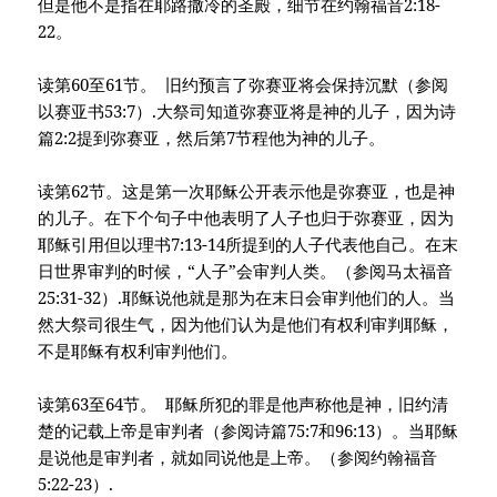
但是他不是指在耶路撒冷的圣殿，细节在约翰福音2:18-
22。
读第60至61节。 旧约预言了弥赛亚将会保持沉默（参阅
以赛亚书53:7）.大祭司知道弥赛亚将是神的儿子，因为诗
篇2:2提到弥赛亚，然后第7节程他为神的儿子。
读第62节。这是第一次耶稣公开表示他是弥赛亚，也是神
的`儿子。在下个句子中他表明了人子也归于弥赛亚，因为
耶稣引用但以理书7:13-14所提到的人子代表他自己。在末
日世界审判的时候，“人子”会审判人类。（参阅马太福音
25:31-32）.耶稣说他就是那为在末日会审判他们的人。当
然大祭司很生气，因为他们认为是他们有权利审判耶稣，
不是耶稣有权利审判他们。
读第63至64节。 耶稣所犯的罪是他声称他是神，旧约清
楚的记载上帝是审判者（参阅诗篇75:7和96:13）。当耶稣
是说他是审判者，就如同说他是上帝。（参阅约翰福音
5:22-23）.