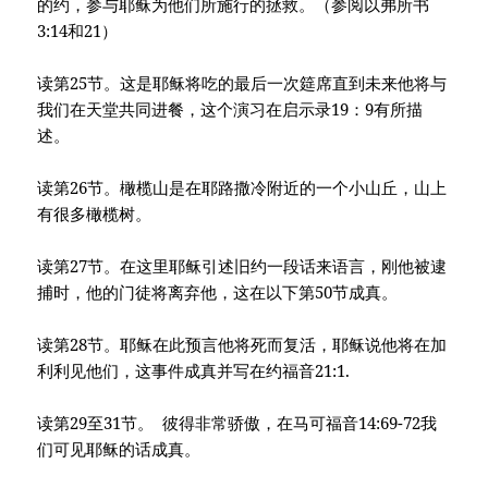
的约，参与耶稣为他们所施行的拯救。（参阅以弗所书
3:14和21）
读第25节。这是耶稣将吃的最后一次筵席直到未来他将与
我们在天堂共同进餐，这个演习在启示录19：9有所描
述。
读第26节。橄榄山是在耶路撒冷附近的一个小山丘，山上
有很多橄榄树。
读第27节。在这里耶稣引述旧约一段话来语言，刚他被逮
捕时，他的门徒将离弃他，这在以下第50节成真。
读第28节。耶稣在此预言他将死而复活，耶稣说他将在加
利利见他们，这事件成真并写在约福音21:1.
读第29至31节。 彼得非常骄傲，在马可福音14:69-72我
们可见耶稣的话成真。