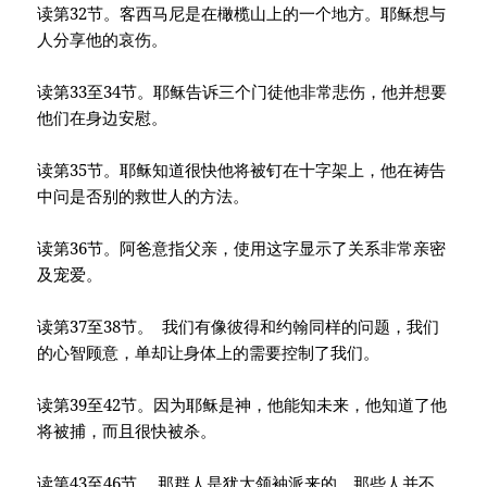
读第32节。客西马尼是在橄榄山上的一个地方。耶稣想与
人分享他的哀伤。
读第33至34节。耶稣告诉三个门徒他非常悲伤，他并想要
他们在身边安慰。
读第35节。耶稣知道很快他将被钉在十字架上，他在祷告
中问是否别的救世人的方法。
读第36节。阿爸意指父亲，使用这字显示了关系非常亲密
及宠爱。
读第37至38节。 我们有像彼得和约翰同样的问题，我们
的心智顾意，单却让身体上的需要控制了我们。
读第39至42节。因为耶稣是神，他能知未来，他知道了他
将被捕，而且很快被杀。
读第43至46节。 那群人是犹太领袖派来的，那些人并不