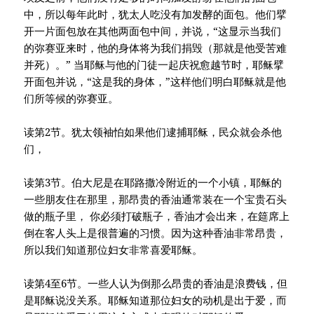
中，所以每年此时，犹太人吃没有加发酵的面包。他们擘
开一片面包放在其他两面包中间，并说，“这显示当我们
的弥赛亚来时，他的身体将为我们捐毁（那就是他受苦难
并死）。” 当耶稣与他的门徒一起庆祝愈越节时，耶稣擘
开面包并说，“这是我的身体，”这样他们明白耶稣就是他
们所等候的弥赛亚。
读第2节。犹太领袖怕如果他们逮捕耶稣，民众就会杀他
们，
读第3节。伯大尼是在耶路撒冷附近的一个小镇，耶稣的
一些朋友住在那里，那昂贵的香油通常装在一个宝贵石头
做的瓶子里， 你必须打破瓶子，香油才会出来，在筵席上
倒在客人头上是很普遍的习惯。因为这种香油非常昂贵，
所以我们知道那位妇女非常喜爱耶稣。
读第4至6节。一些人认为倒那么昂贵的香油是浪费钱，但
是耶稣说没关系。耶稣知道那位妇女的动机是出于爱，而