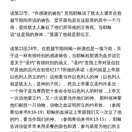
读第22节。“作感谢的祷告” 意指耶稣说了犹太人通常在愈
越节期间所说的祷告。檗开面包是在这筵席的其中一个习
俗，是给犹太人象征了他们所等候的王将死。当耶稣
说“这是我的身体，”显露了他就是那位王。
读第23至24节。在愈越节期间喝一杯酒也是一项习俗，关
于这一杯有很特别的感谢祷告，当耶稣程那酒为血并说它
是关于“圣约”有很特别的涵义。“圣约”意指上帝对亚伯拉
罕及他的后代在创世纪17:7所做的承诺（圣约就是上帝跟
以色列人所立的约）说他要当作以色列人的神（以色列人
就是犹太人，是神的子民）。然后上帝重立圣约许多次：
一个例子是当摩西把十条命令给以色列人的时候，上帝又
一次说他要立约，又一次说要当作他们的神。 那时候神要
他们献技一只动物，动物之血证明所立的约有效。（参阅
希伯来书9:18-19）耶稣的血保证上帝跟我们又一次立了他
的约，要当作我们的神。（参阅希伯来书9:13-15）。耶稣
告诉信徒常常来用圣餐的面包和酒，参与基督为他们所立