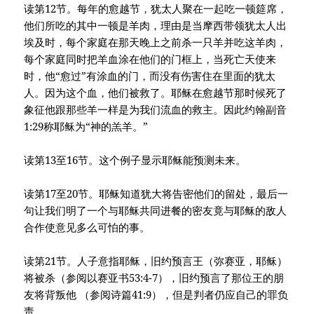
读第12节。每年的愈越节，犹太人聚在一起吃一顿筵席，
他们所吃的其中一顿是羊肉，理由是当摩西带领犹太人出
埃及时，每个家庭在那天晚上之前杀一只羊并吃这羊肉，
每个家庭同时把羊血涂在他们的门框上，当死亡天使来
时，他“愈过”有涂血的门，而没有伤害住在里面的犹太
人。因为这个血，他们被救了。耶稣在愈越节那时候死了
象征他跟那些羊一样是为我们流血的救主。因此约翰副音
1:29称耶稣为“神的羔羊。”
读第13至16节。这个例子显示耶稣能预测未来。
读第17至20节。耶稣知道犹大将告密他们的留处，最后一
句让我们明了一个与耶稣共同进餐的密友竟与耶稣的敌人
合作使意见多么可怕的事。
读第21节。人子意指耶稣，旧约预言王（弥赛亚，耶稣）
将被杀（参阅以赛亚书53:4-7），旧约预言了那位王的朋
友将背叛他 （参阅诗篇41:9），但是判者仍应自己的罪负
责。