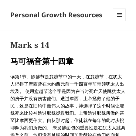
Personal Growth Resources
MENU
AND
WIDGETS
Mark s 14
马可福音第十四章
读第1节。除酵节是愈越节中的一天，在愈越节，在犹太
人记得了摩西曾在大约西元前一千四百年前带领犹太人出
埃及。 使用愈越节这个字是因为在当时死亡天使跳犹太人
的房子并没有伤害他们。透过摩西，上帝拯救了他的子
民，这是在旧约中最伟大的故事，神选择了这个时候让耶
稣死来比较神透过耶稣拯救我们。上帝透过耶稣所做的甚
至比摩西更伟大。自从那时起，信徒就在每年的此时庆祝
耶稣为我们所做的。 未发酵面包的重要性是在犹太人跳离
埃及之前，他们没有足够的时间加发酵纷在他们的面包