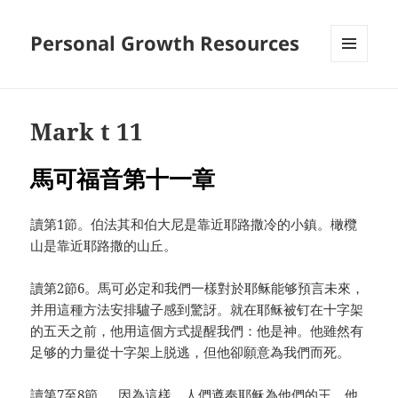
Personal Growth Resources
MENU
AND
WIDGETS
Mark t 11
馬可福音第十一章
讀第1節。伯法其和伯大尼是靠近耶路撒冷的小鎮。橄欖
山是靠近耶路撒的山丘。
讀第2節6。馬可必定和我們一樣對於耶稣能够預言未來，
并用這種方法安排驢子感到驚訝。就在耶稣被钉在十字架
的五天之前，他用這個方式提醒我們：他是神。他雖然有
足够的力量從十字架上脱逃，但他卻願意為我們而死。
讀第7至8節。 因為這樣，人們遵奉耶稣為他們的王，他