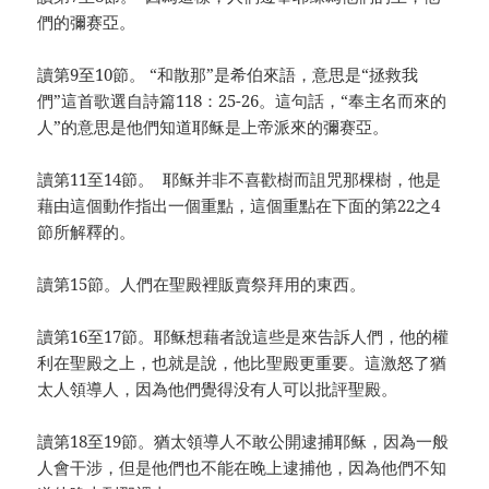
們的彌赛亞。
讀第9至10節。 “和散那”是希伯來語，意思是“拯救我
們”這首歌選自詩篇118：25-26。這句話，“奉主名而來的
人”的意思是他們知道耶稣是上帝派來的彌赛亞。
讀第11至14節。 耶稣并非不喜歡樹而詛咒那棵樹，他是
藉由這個動作指出一個重點，這個重點在下面的第22之4
節所解釋的。
讀第15節。人們在聖殿裡販賣祭拜用的東西。
讀第16至17節。耶稣想藉者說這些是來告訴人們，他的權
利在聖殿之上，也就是說，他比聖殿更重要。這激怒了猶
太人領導人，因為他們覺得没有人可以批評聖殿。
讀第18至19節。猶太領導人不敢公開逮捕耶稣，因為一般
人會干涉，但是他們也不能在晚上逮捕他，因為他們不知