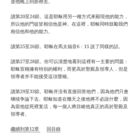
道他晚上到那裡去。
讀第20至24節。這是耶稣用另一種方式來顯現他的能力，
所以他的門徒皆相信他是神。在這裡，耶稣同時鼓勵我們
相信他和他的能力。
讀第25至26節。耶稣在馬太福音6：15 說了同樣的話。
讀第27至28節。你可以清楚地看到這裡有一主要的問题：
耶稣宣稱擁有特别的權利，而更高於聖殿及領導人，但是
領導者并不能接受這項聲稱。
讀第29至33節。耶稣并没有直接回答他們，因為他們只會
继续争論下去。耶稣知道在幾天之後他將不必說什麼，因
為當他從死裡复活，每一個人將目睹他真正的高於聖殿及
領導者。
繼續到第12章
回目錄