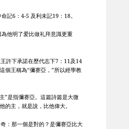
記6：4-5 及利未記19：18。
因為他明了爱比做礼拜意識更重
王許下承諾在歷代志下7：11及14
這個王稱為“彌赛亞，”所以經學教
“主”是指彌赛亞。這篇詩篇是大微
他的主，就是說，比他偉大。
好奇：那一個是對的？是彌赛亞比大