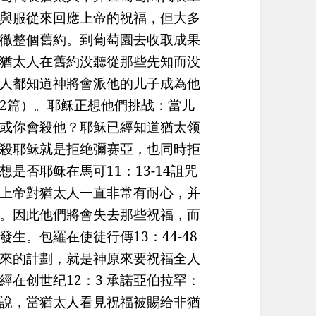
與服從來回應上帝的祝福，但大多
徹整個舊約。到葡萄園去收取成果
猶太人在舊約没聽從那些先知而没
人都知道神將會派他的儿子成為他
2篇）。耶稣正想他們挑战：當儿
或你會殺他？耶稣已經知道猶太领
殺耶稣就是拒绝彌赛亞，也同時拒
是否耶稣在馬可11：13-14詛咒
上帝對猶太人一直非常有耐心，并
。因此他們將會失去那些祝福，而
生。包羅在使徒行傳13：44-48
來的計劃，就是神原來要祝福全人
在创世纪12：3 承諾亞伯拉罕：
說，當猶太人看見祝福被賜给非猶