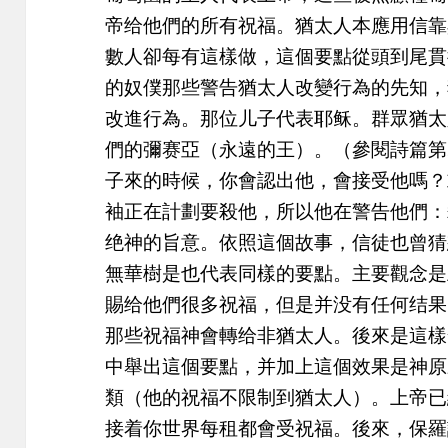
帝给他們的所有祝福。猶太人本應用信靠
數人卻每有這樣做，這個要點從頭到尾貫
的奴僕那些警告猶太人改變行為的先知，
改進行為。那位儿子代表耶稣。群眾猶太
們的彌赛亞（永遠的王）。（參閱詩篇第
子來的時候，你會認出他，會接受他嗎？
袖正在計劃要殺他，所以他在警告他們：
绝神的旨意。依照這個故事，信徒也曾猜想
無華樹是也代表同樣的要點。主要觀念是
賜给他們很多祝福，但是并没有任何结果
那些祝福神會轉给非猶太人。後來是這樣發
中舉出這個要點，并加上這個效果是神原
類（他的祝福不限制到猶太人）。上帝已經
接着你世界每租都會受祝福。後來，保羅