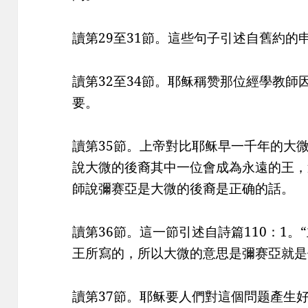
讀第29至31節。這些句子引述自舊約的申命
讀第32至34節。耶稣稱赞那位經學教師
要。
讀第35節。上帝對比耶稣早一千年的大微
說大微的後裔其中一位會成為永遠的王，
師說彌赛亞是大微的後裔是正确的話。
讀第36節。這一節引述自詩篇110：1。
王所寫的，所以大微的意思是彌赛亞就是
讀第37節。耶稣要人們對這個問题產生