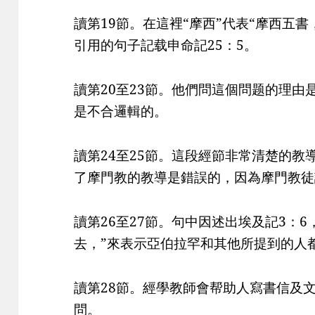
讀第19節。在這裡“摩西”代表“摩西五
引用的句子記载申命記25：5。
讀第20至23節。他們問這個問题的理
是不合邏輯的。
讀第24至25節。這段經節非常清楚的
了摩門教的教導是錯誤的，因為摩門教徒
讀第26至27節。句中因述出埃及記3：6
去，”來表示亞伯拉罕和其他所提到的人
讀第28節。經學教師會帮助人寫書信及
問。