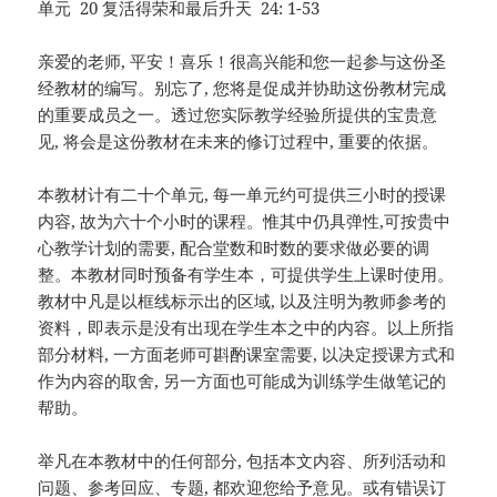
单元 20 复活得荣和最后升天 24: 1-53
亲爱的老师, 平安！喜乐！很高兴能和您一起参与这份圣
经教材的编写。别忘了, 您将是促成并协助这份教材完成
的重要成员之一。透过您实际教学经验所提供的宝贵意
见, 将会是这份教材在未来的修订过程中, 重要的依据。
本教材计有二十个单元, 每一单元约可提供三小时的授课
内容, 故为六十个小时的课程。惟其中仍具弹性,可按贵中
心教学计划的需要, 配合堂数和时数的要求做必要的调
整。本教材同时预备有学生本，可提供学生上课时使用。
教材中凡是以框线标示出的区域, 以及注明为教师参考的
资料，即表示是没有出现在学生本之中的内容。以上所指
部分材料, 一方面老师可斟酌课室需要, 以决定授课方式和
作为内容的取舍, 另一方面也可能成为训练学生做笔记的
帮助。
举凡在本教材中的任何部分, 包括本文内容、所列活动和
问题、参考回应、专题, 都欢迎您给予意见。或有错误订